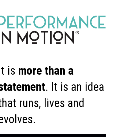
It is
more than a
statement
. It is an idea
that runs, lives and
evolves.